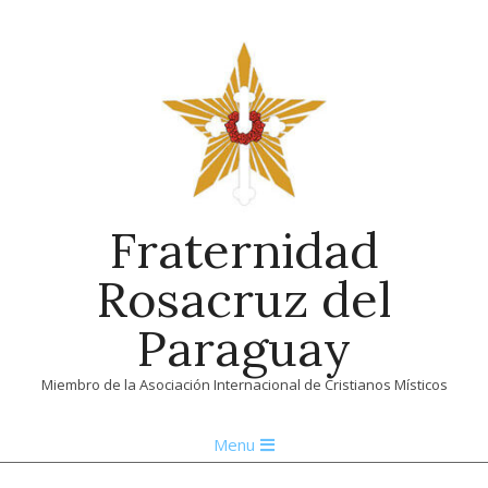
Skip
to
content
Fraternidad
Rosacruz del
Paraguay
Miembro de la Asociación Internacional de Cristianos Místicos
Primary
Menu
Navigation