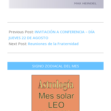
2019-
09-
Previous Post:
INVITACIÓN A CONFERENCIA – DÍA
05
JUEVES 22 DE AGOSTO
Next Post:
Reuniones de la Fraternidad
SIGNO ZODIACAL DEL MES