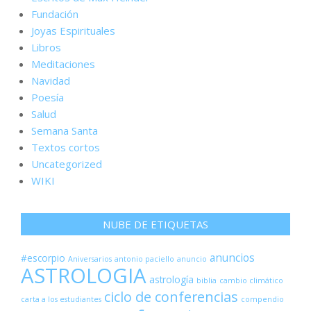
Fundación
Joyas Espirituales
Libros
Meditaciones
Navidad
Poesía
Salud
Semana Santa
Textos cortos
Uncategorized
WIKI
NUBE DE ETIQUETAS
anuncios
#escorpio
Aniversarios
antonio paciello
anuncio
ASTROLOGIA
astrología
biblia
cambio climático
ciclo de conferencias
carta a los estudiantes
compendio