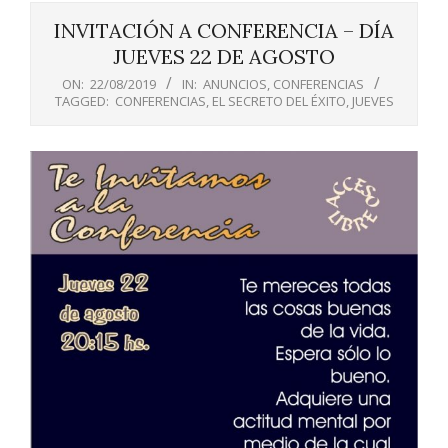
Menu
INVITACIÓN A CONFERENCIA – DÍA
JUEVES 22 DE AGOSTO
ON:
22/08/2019
IN:
ANUNCIOS
,
CONFERENCIAS
TAGGED:
CONFERENCIAS
,
EL SECRETO DEL ÉXITO
,
JUEVES