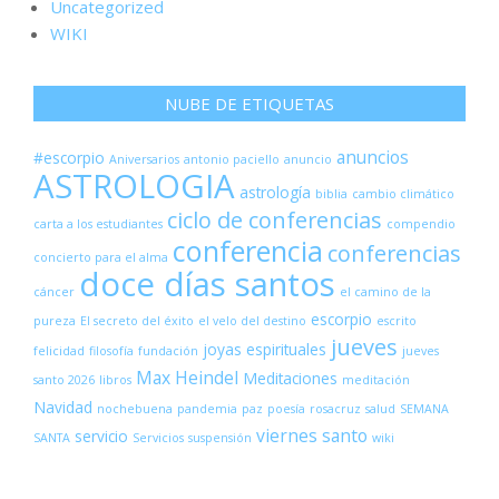
Uncategorized
WIKI
NUBE DE ETIQUETAS
anuncios
#escorpio
Aniversarios
antonio paciello
anuncio
ASTROLOGIA
astrología
biblia
cambio climático
ciclo de conferencias
carta a los estudiantes
compendio
conferencia
conferencias
concierto para el alma
doce días santos
cáncer
el camino de la
escorpio
pureza
El secreto del éxito
el velo del destino
escrito
jueves
joyas espirituales
felicidad
filosofía
fundación
jueves
Max Heindel
Meditaciones
santo 2026
libros
meditación
Navidad
nochebuena
pandemia
paz
poesía
rosacruz
salud
SEMANA
viernes santo
servicio
SANTA
Servicios
suspensión
wiki