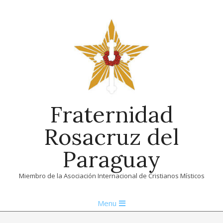
Skip
to
content
Fraternidad
Rosacruz del
Paraguay
Miembro de la Asociación Internacional de Cristianos Místicos
Primary
Menu
Navigation