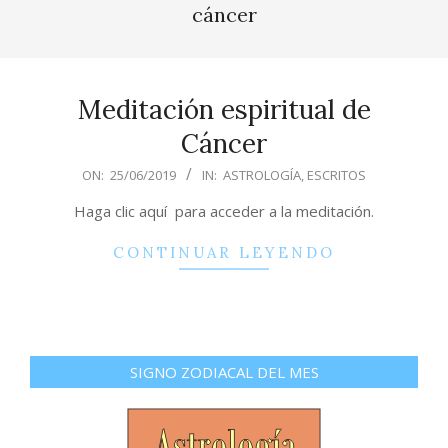
Menu
cáncer
Meditación espiritual de
Cáncer
2019-
ON:
25/06/2019
IN:
ASTROLOGÍA
,
ESCRITOS
06-
Haga clic aquí para acceder a la meditación.
25
CONTINUAR LEYENDO
SIGNO ZODIACAL DEL MES