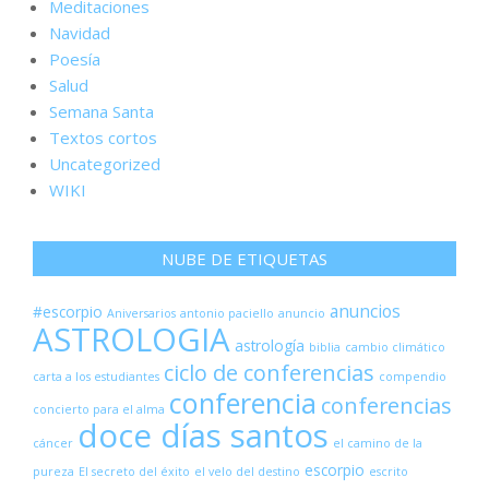
Meditaciones
Navidad
Poesía
Salud
Semana Santa
Textos cortos
Uncategorized
WIKI
NUBE DE ETIQUETAS
anuncios
#escorpio
Aniversarios
antonio paciello
anuncio
ASTROLOGIA
astrología
biblia
cambio climático
ciclo de conferencias
carta a los estudiantes
compendio
conferencia
conferencias
concierto para el alma
doce días santos
cáncer
el camino de la
escorpio
pureza
El secreto del éxito
el velo del destino
escrito