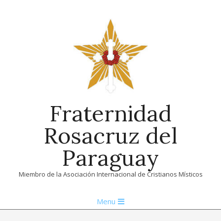
Skip
to
content
Fraternidad
Rosacruz del
Paraguay
Miembro de la Asociación Internacional de Cristianos Místicos
Primary
Menu
Navigation