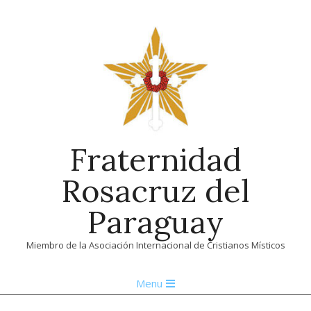
Skip
to
content
Fraternidad
Rosacruz del
Paraguay
Miembro de la Asociación Internacional de Cristianos Místicos
Primary
Menu
Navigation