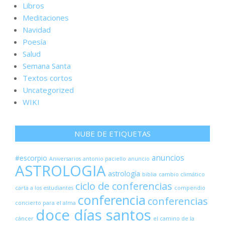
Libros
Meditaciones
Navidad
Poesía
Salud
Semana Santa
Textos cortos
Uncategorized
WIKI
NUBE DE ETIQUETAS
anuncios
#escorpio
Aniversarios
antonio paciello
anuncio
ASTROLOGIA
astrología
biblia
cambio climático
ciclo de conferencias
carta a los estudiantes
compendio
conferencia
conferencias
concierto para el alma
doce días santos
cáncer
el camino de la