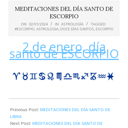
Menu
MEDITACIONES DEL DÍA SANTO DE
ESCORPIO
ON:
02/01/2024
IN:
ASTROLOGÍA
TAGGED:
#ESCORPIO
,
ASTROLOGIA
,
DOCE DÍAS SANTOS
,
ESCORPIO
2 de enero, día
santo de ESCORPIO
2024-
01-
Previous Post:
MEDITACIONES DEL DÍA SANTO DE
02
LIBRA
Next Post:
MEDITACIONES DEL DÍA SANTO DE